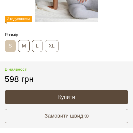
З годуванням
Розмір
S
M
L
XL
В наявності
598 грн
Купити
Замовити швидко