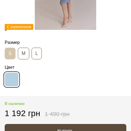
С кормлением
Размер
S
M
L
Цвет
В наличии
1 192 грн
1 490 грн
Купить