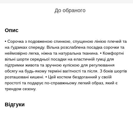
До обраного
Опис
• Сорочка з подовженою спинкою, спущеною лінією плечей та
на ґудзиках спереду. Вільна розслаблена посадка сорочки та
неймовірно легка, ніжна та натуральна тканина. • Комфортні
вільні шорти середньої посадки на еластичній гумці для
підтримки живота та зручною куліскою для регулювання
обсягу на будь-якому терміні вагітності та після. З боків шортів
розташовані кишені. • Цей костюм бездоганний у своїй
простоті та подарує по-справжньому легкий образ, який є
трендом сезону.
Відгуки