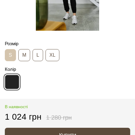
Розмір
S
M
L
XL
Колір
В наявності
1 024 грн
1 280 грн
Купити