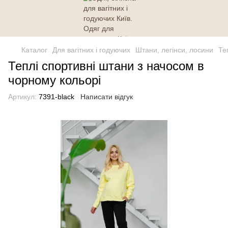
Каталог
Для вагітних і годуючих
Штани, легінси, лосини
Те
Теплі спортивні штани з начосом в
чорному кольорі
Артикул:
7391-black
Написати відгук