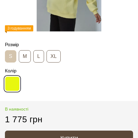
З годуванням
Розмір
S
M
L
XL
Колір
В наявності
1 775 грн
Купити