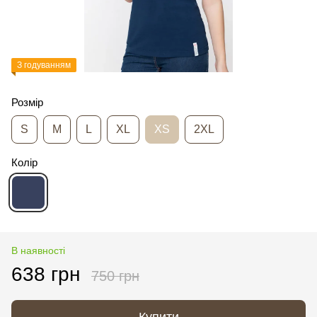
З годуванням
Розмір
S
M
L
XL
XS
2XL
Колір
В наявності
638 грн
750 грн
Купити