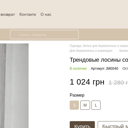
 возврат
Контакти
О нас
Одежда, белье для беременных и кормя
Для беременных и кормящих
Брюки
Трендовые лосины со
В наличии
Артикул: JM0040
Ос
1 024 грн
1 280 
Размер
S
M
L
Купить
Быстрый з