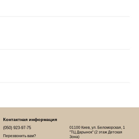
Контактная информация
(050) 923-97-75
01100 Киев, ул. Беломорская, 1
"ТЦ Дарынок" (2 этаж Детская
Перезвонить вам?
Зона)