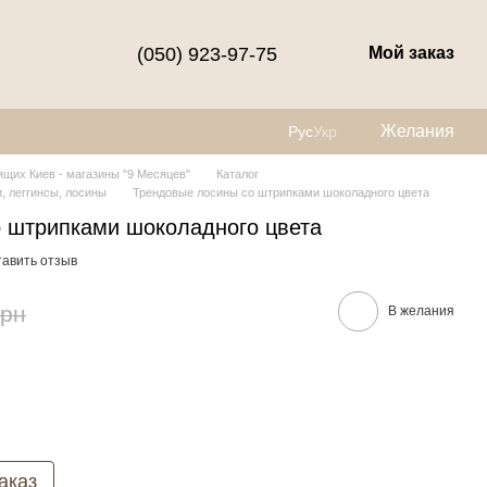
(050) 923-97-75
Мой заказ
Желания
Рус
Укр
щих Киев - магазины "9 Месяцев"
Каталог
, леггинсы, лосины
Трендовые лосины со штрипками шоколадного цвета
 штрипками шоколадного цвета
тавить отзыв
грн
В желания
аказ