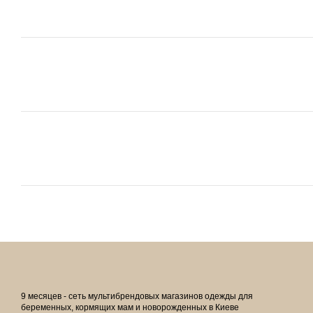
9 месяцев - сеть мультибрендовых магазинов одежды для
беременных, кормящих мам и новорожденных в Киеве