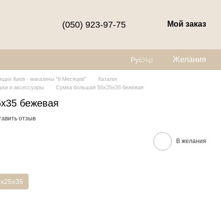
(050) 923-97-75
Мой заказ
Желания
Рус
Укр
щих Киев - магазины "9 Месяцев"
Каталог
шки и аксессуары
Сумка большая 55х25х35 бежевая
5х35 бежевая
тавить отзыв
В желания
5х25х35