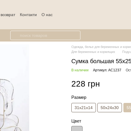
 возврат
Контакти
О нас
Одежда, белье для беременных и кормя
Для беременных и кормящих
Поду
Сумка большая 55х2
В наличии
Артикул: AC1237
Ос
228 грн
Размер
31х21х14
50х24х30
5
Цвет