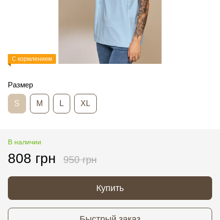
С кормлением
Размер
S
M
L
XL
В наличии
808 грн
950 грн
Купить
Быстрый заказ