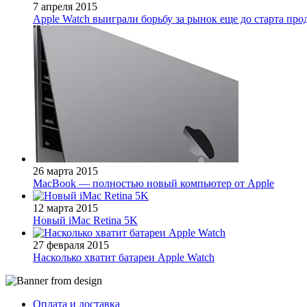
7 апреля 2015
Apple Watch выиграли борьбу за рынок еще до старта про
26 марта 2015
MacBook — полностью новый компьютер от Apple
12 марта 2015
Новый iMac Retina 5K
27 февраля 2015
Насколько хватит батареи Apple Watch
Оплата и доставка