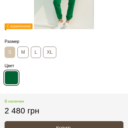
С кормлением
Размер
S
M
L
XL
Цвет
В наличии
2 480 грн
Купить