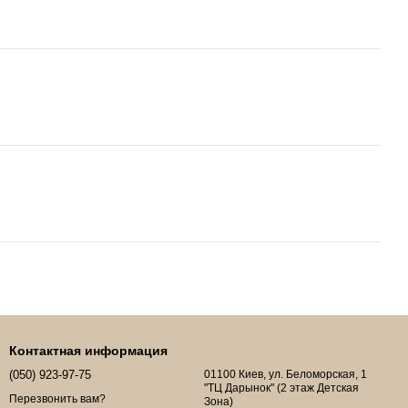
Контактная информация
(050) 923-97-75
01100 Киев, ул. Беломорская, 1
"ТЦ Дарынок" (2 этаж Детская
Перезвонить вам?
Зона)