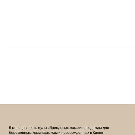
9 месяцев - сеть мультибрендовых магазинов одежды для
беременных, кормящих мам и новорожденных в Киеве