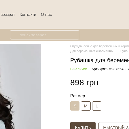
 возврат
Контакти
О нас
Одежда, белье для беременных и кормя
Для беременных и кормящих
Рубаш
Рубашка для беремен
В наличии
Артикул: 9М98765433
898 грн
Размер
S
M
L
Купить
Быстрый з