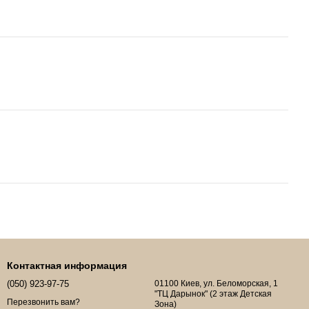
Контактная информация
(050) 923-97-75
01100 Киев, ул. Беломорская, 1
"ТЦ Дарынок" (2 этаж Детская
Перезвонить вам?
Зона)