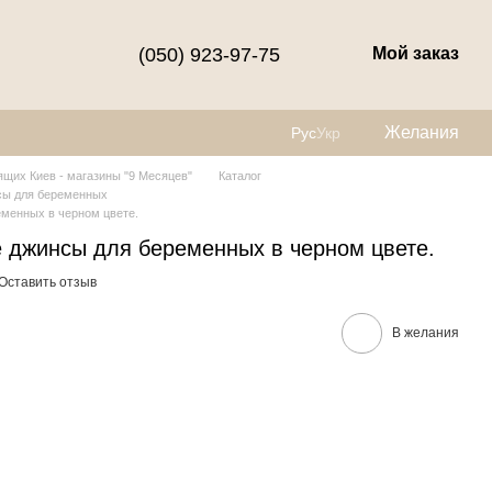
(050) 923-97-75
Мой заказ
Желания
Рус
Укр
щих Киев - магазины "9 Месяцев"
Каталог
сы для беременных
менных в черном цвете.
 джинсы для беременных в черном цвете.
Оставить отзыв
В желания