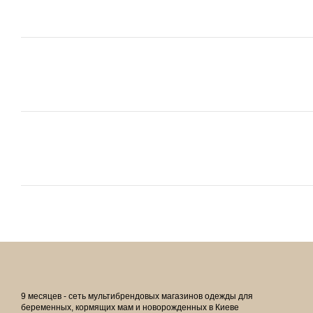
9 месяцев - сеть мультибрендовых магазинов одежды для
беременных, кормящих мам и новорожденных в Киеве