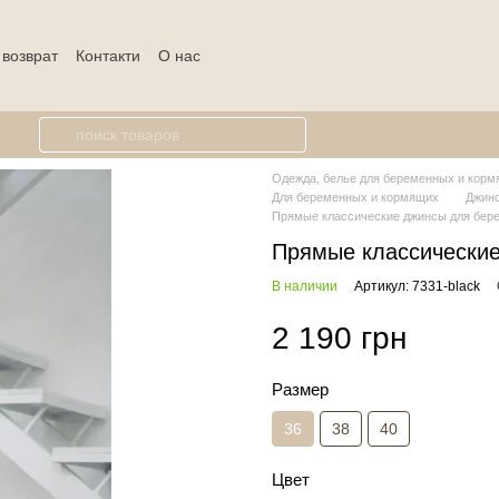
 возврат
Контакти
О нас
Одежда, белье для беременных и кормя
Для беременных и кормящих
Джин
Прямые классические джинсы для бере
Прямые классические
В наличии
Артикул: 7331-black
2 190 грн
Размер
36
38
40
Цвет