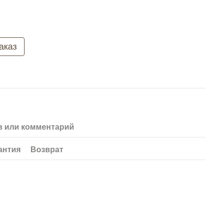
аказ
 или комментарий
антия
Возврат