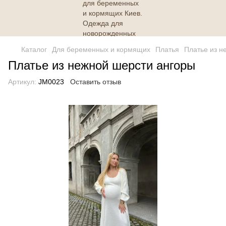
Каталог
Для беременных и кормящих
Платья
Платье из н
Платье из нежной шерсти ангоры
Артикул:
JM0023
Оставить отзыв