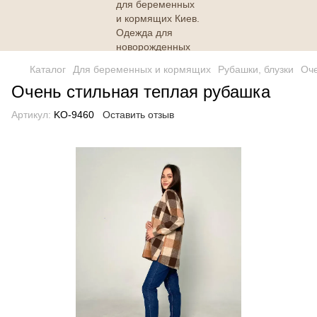
Каталог
Для беременных и кормящих
Рубашки, блузки
Оче
Очень стильная теплая рубашка
Артикул:
KO-9460
Оставить отзыв