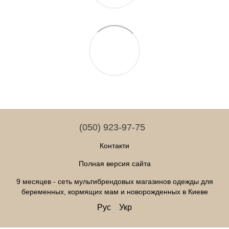
(050) 923-97-75
Контакти
Полная версия сайта
9 месяцев - сеть мультибрендовых магазинов одежды для
беременных, кормящих мам и новорожденных в Киеве
Рус
Укр