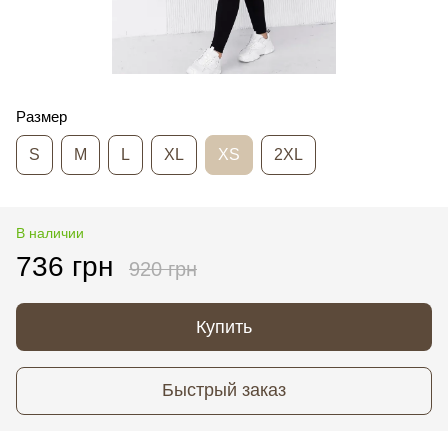
Размер
S
M
L
ХL
ХS
2ХL
В наличии
736 грн
920 грн
Купить
Быстрый заказ