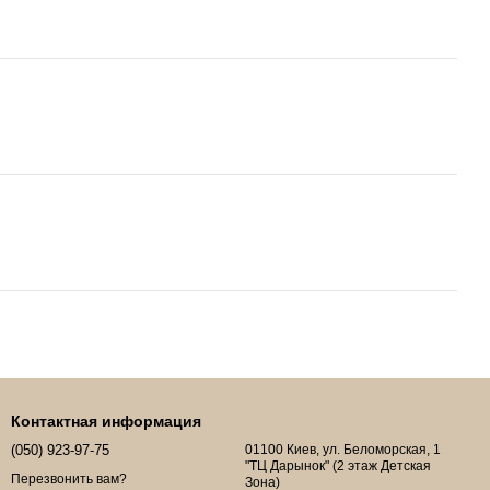
Контактная информация
(050) 923-97-75
01100 Киев, ул. Беломорская, 1
"ТЦ Дарынок" (2 этаж Детская
Перезвонить вам?
Зона)