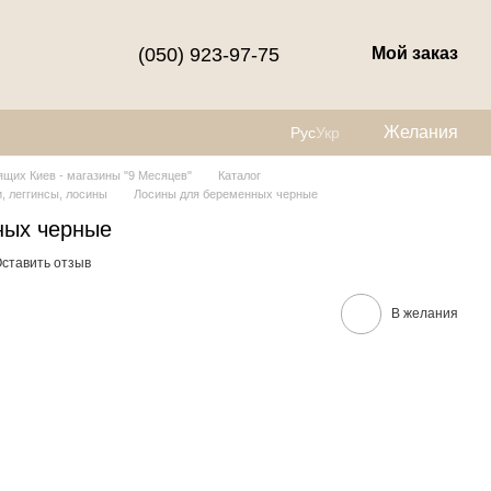
(050) 923-97-75
Мой заказ
Желания
Рус
Укр
щих Киев - магазины "9 Месяцев"
Каталог
, леггинсы, лосины
Лосины для беременных черные
ных черные
ставить отзыв
В желания