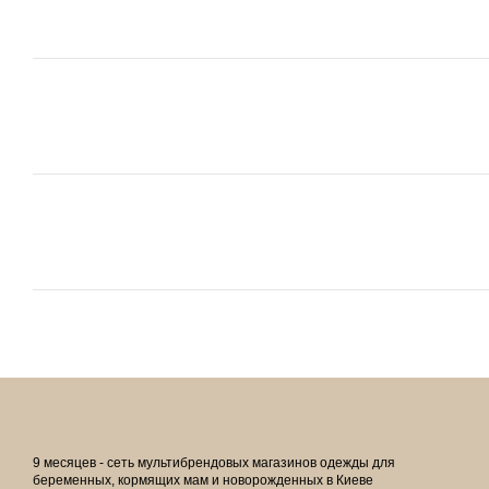
9 месяцев - сеть мультибрендовых магазинов одежды для
беременных, кормящих мам и новорожденных в Киеве