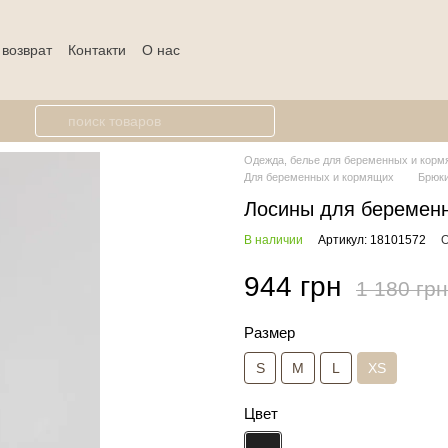
 возврат
Контакти
О нас
Одежда, белье для беременных и кормя
Для беременных и кормящих
Брюки
Лосины для беремен
В наличии
Артикул: 18101572
О
944 грн
1 180 грн
Размер
S
M
L
XS
Цвет