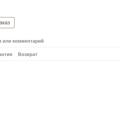
аказ
 или комментарий
антия
Возврат