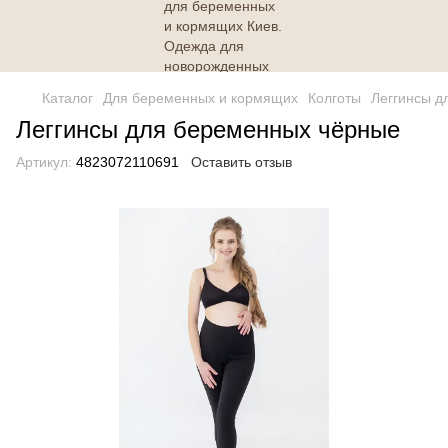
Каталог
Для беременных и кормящих
Колготы
Леггинсы д
Леггинсы для беременных чёрные
Артикул:
4823072110691
Оставить отзыв