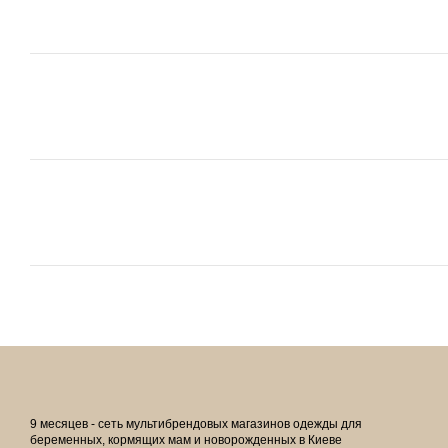
9 месяцев - сеть мультибрендовых магазинов одежды для
беременных, кормящих мам и новорожденных в Киеве