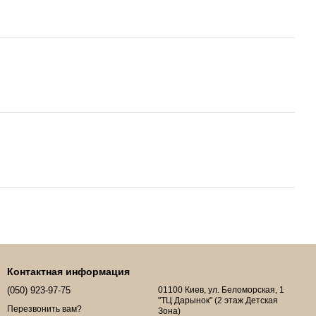
Контактная информация
(050) 923-97-75
01100 Киев, ул. Беломорская, 1
"ТЦ Дарынок" (2 этаж Детская
Перезвонить вам?
Зона)