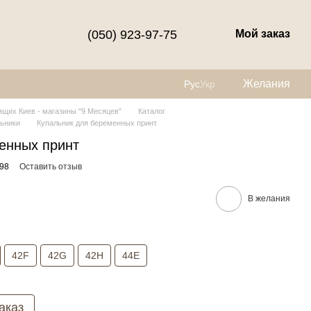
(050) 923-97-75
Мой заказ
Желания
Рус
Укр
щих Киев - магазины "9 Месяцев"
Каталог
ьники
Купальник для беременных принт
енных принт
98
Оставить отзыв
В желания
42F
42G
42H
44E
аказ