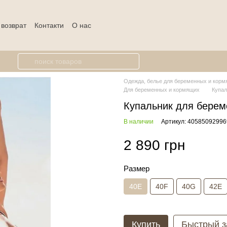
 возврат
Контакти
О нас
Одежда, белье для беременных и кормя
Для беременных и кормящих
Купал
Купальник для берем
В наличии
Артикул: 40585092996
2 890 грн
Размер
40E
40F
40G
42E
Купить
Быстрый з