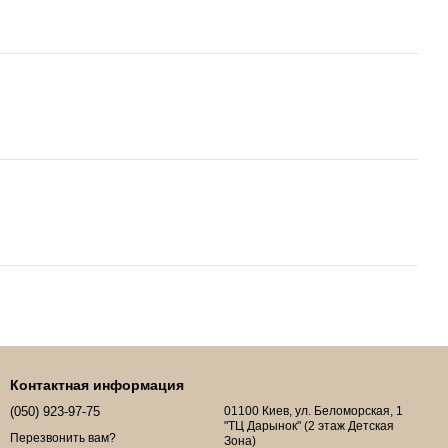
Контактная информация
(050) 923-97-75
01100 Киев, ул. Беломорская, 1
"ТЦ Дарынок" (2 этаж Детская
Перезвонить вам?
Зона)