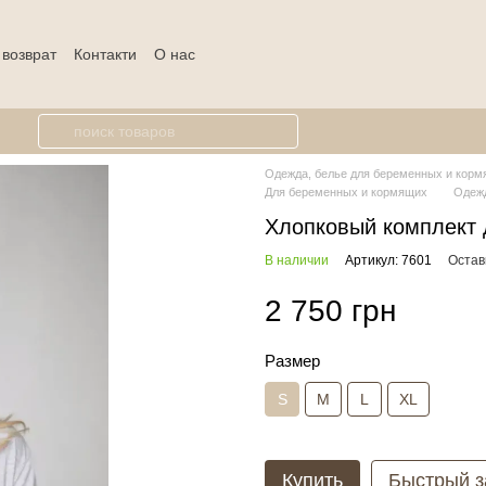
 возврат
Контакти
О нас
Одежда, белье для беременных и кормя
Для беременных и кормящих
Одежд
Хлопковый комплект
В наличии
Артикул: 7601
Остав
2 750 грн
Размер
S
M
L
XL
Купить
Быстрый з