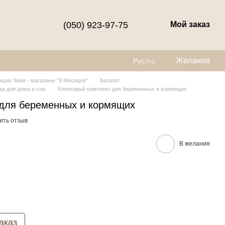
(050) 923-97-75
Мой заказ
Желания
Рус
Укр
щих Киев - магазины "9 Месяцев"
Каталог
а для дома и сна
Хлопковый комплект для беременных и кормящих
 для беременных и кормящих
ить отзыв
В желания
аказ