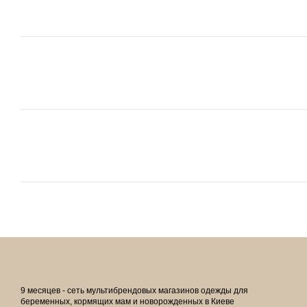
9 месяцев - сеть мультибрендовых магазинов одежды для
беременных, кормящих мам и новорожденных в Киеве