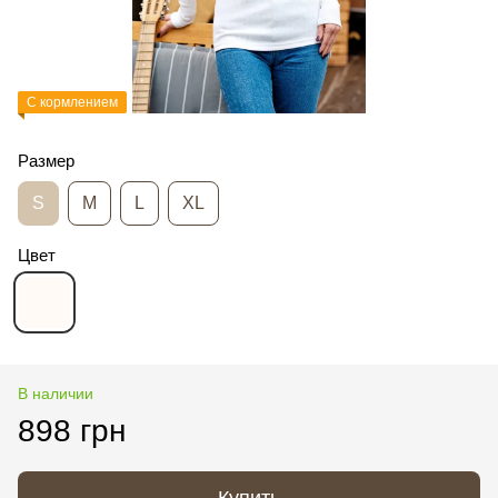
С кормлением
Размер
S
M
L
XL
Цвет
В наличии
898 грн
Купить