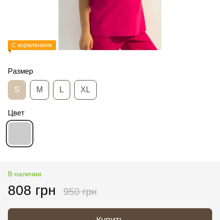
С кормлением
Размер
S
M
L
XL
Цвет
В наличии
808 грн
950 грн
Купить