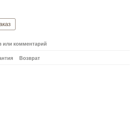
аказ
 или комментарий
антия
Возврат