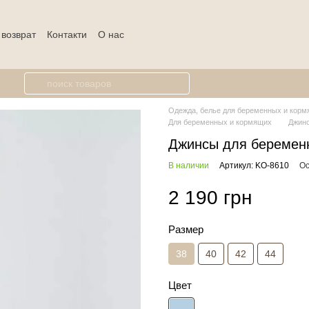
 возврат
Контакти
О нас
Одежда, белье для беременных и кормя
Для беременных и кормящих
Джин
Джинсы для беремен
В наличии
Артикул: KO-8610
Ос
2 190 грн
Размер
38
40
42
44
Цвет