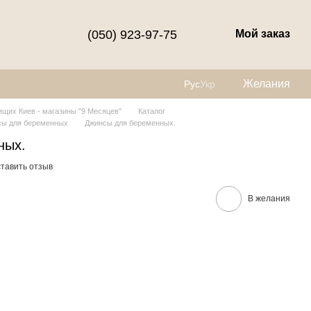
(050) 923-97-75
Мой заказ
Желания
Рус
Укр
щих Киев - магазины "9 Месяцев"
Каталог
сы для беременных
Джинсы для беременных.
ных.
тавить отзыв
В желания