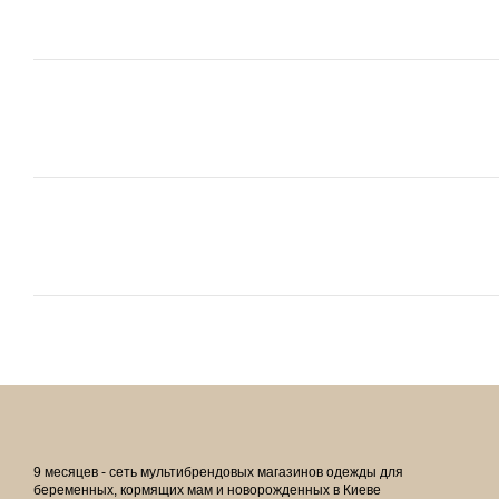
9 месяцев - сеть мультибрендовых магазинов одежды для
беременных, кормящих мам и новорожденных в Киеве