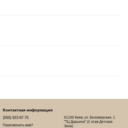
Контактная информация
(050) 923-97-75
01100 Киев, ул. Беломорская, 1
"ТЦ Дарынок" (2 этаж Детская
Перезвонить вам?
Зона)