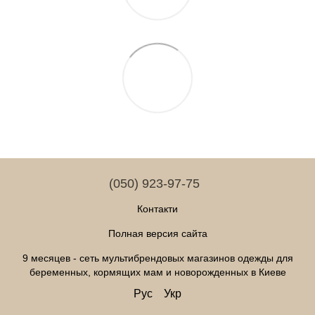
(050) 923-97-75
Контакти
Полная версия сайта
9 месяцев - сеть мультибрендовых магазинов одежды для
беременных, кормящих мам и новорожденных в Киеве
Рус
Укр