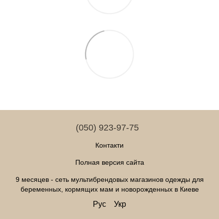
(050) 923-97-75
Контакти
Полная версия сайта
9 месяцев - сеть мультибрендовых магазинов одежды для
беременных, кормящих мам и новорожденных в Киеве
Рус
Укр