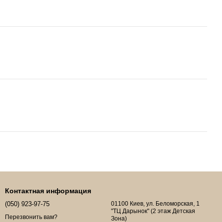
Контактная информация
(050) 923-97-75
01100 Киев, ул. Беломорская, 1
"ТЦ Дарынок" (2 этаж Детская
Перезвонить вам?
Зона)