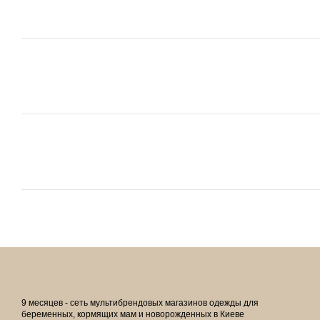
9 месяцев - сеть мультибрендовых магазинов одежды для
беременных, кормящих мам и новорожденных в Киеве