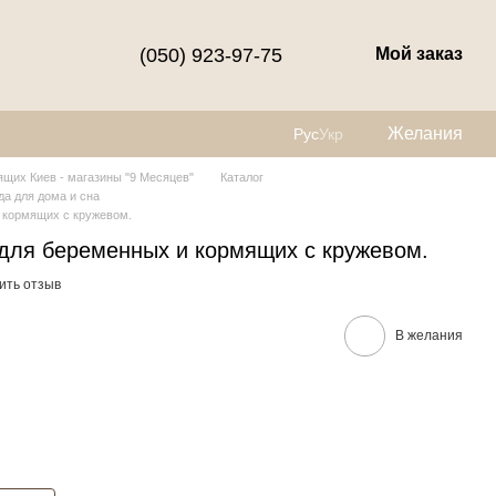
(050) 923-97-75
Мой заказ
Желания
Рус
Укр
щих Киев - магазины "9 Месяцев"
Каталог
а для дома и сна
 кормящих с кружевом.
для беременных и кормящих с кружевом.
ить отзыв
В желания