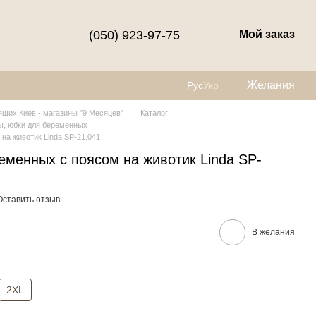
(050) 923-97-75
Мой заказ
Желания
Рус
Укр
щих Киев - магазины "9 Месяцев"
Каталог
, юбки для беременных
на животик Linda SP-21.041
еменных с поясом на животик Linda SP-
Оставить отзыв
В желания
2XL