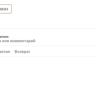
аказ
astane.
 или комментарий
антия
Возврат