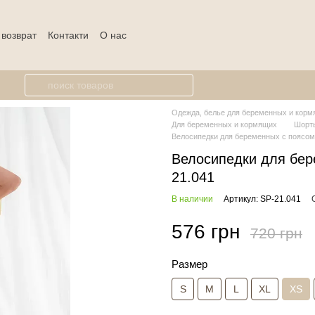
 возврат
Контакти
О нас
Одежда, белье для беременных и кормя
Для беременных и кормящих
Шорты
Велосипедки для беременных с поясом 
Велосипедки для бер
21.041
В наличии
Артикул: SP-21.041
576 грн
720 грн
Размер
S
M
L
XL
XS