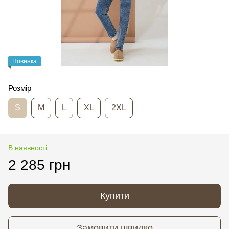
Новинка
Розмір
S
M
L
XL
2XL
В наявності
2 285 грн
Купити
Замовити швидко