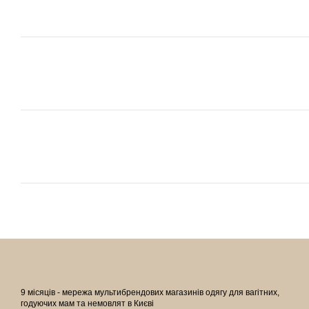
9 місяців - мережа мультибрендових магазинів одягу для вагітних,
годуючих мам та немовлят в Києві