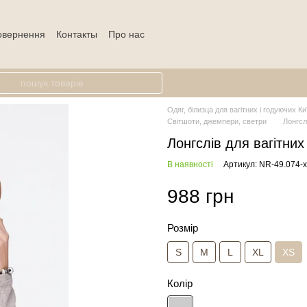
повернення
Контакты
Про нас
Одяг, білизца для вагітних і годуючих Ки
Світшоти, джемпери, светри
Лонгсл
Лонгслiв для вагітних
В наявності
Артикул: NR-49.074-
988 грн
Розмір
S
M
L
XL
XS
Колір