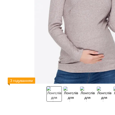
З годуванням