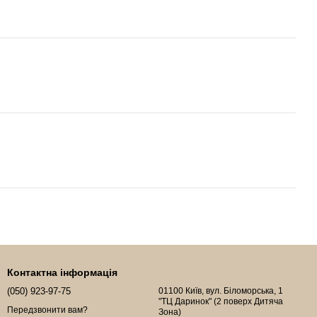
Контактна інформація
(050) 923-97-75
01100 Київ, вул. Біломорська, 1
"ТЦ Даринок" (2 поверх Дитяча
Передзвонити вам?
Зона)