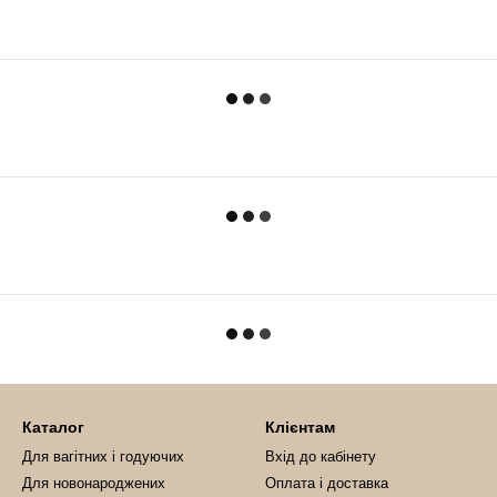
Каталог
Клієнтам
Для вагітних і годуючих
Вхід до кабінету
Для новонароджених
Оплата і доставка