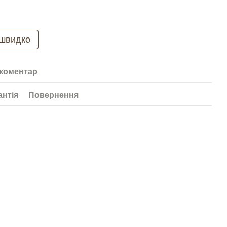
 швидко
 коментар
антія
Повернення