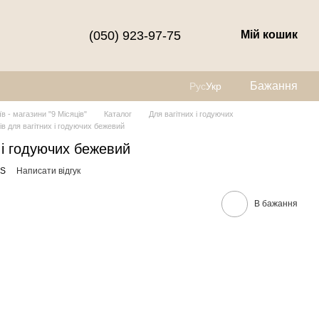
(050) 923-97-75
Мій кошик
Бажання
Рус
Укр
їв - магазини "9 Місяців"
Каталог
Для вагітних і годуючих
iв для вагітних і годуючих бежевий
 і годуючих бежевий
xS
Написати відгук
В бажання