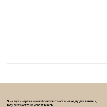
9 місяців - мережа мультибрендових магазинів одягу для вагітних,
годуючих мам та немовлят в Києві