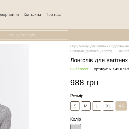
повернення
Контакты
Про нас
Одяг, білизца для вагітних і годуючих Ки
Світшоти, джемпери, светри
Лонгсл
Лонгслів для вагітних
В наявності
Артикул: NR-49.073-
988 грн
Розмір
S
M
L
XL
XS
Колір