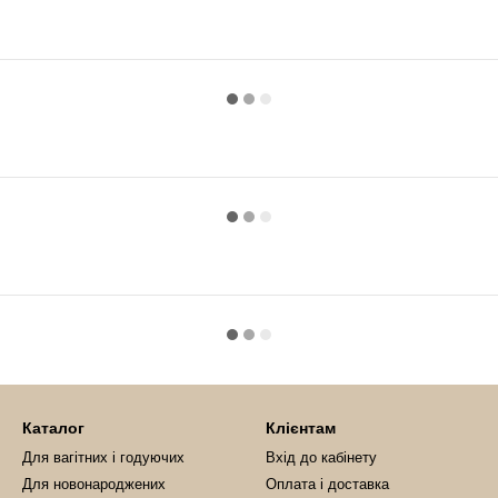
Каталог
Клієнтам
Для вагітних і годуючих
Вхід до кабінету
Для новонароджених
Оплата і доставка