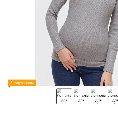
З годуванням