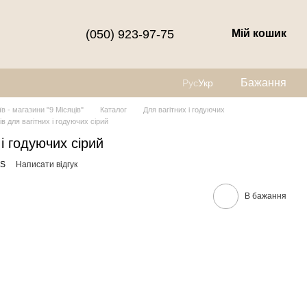
(050) 923-97-75
Мій кошик
Бажання
Рус
Укр
їв - магазини "9 Місяців"
Каталог
Для вагітних і годуючих
ів для вагітних і годуючих сірий
 і годуючих сірий
xS
Написати відгук
В бажання