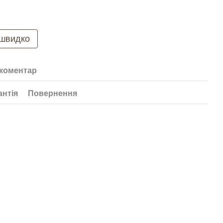
 швидко
 коментар
антія
Повернення