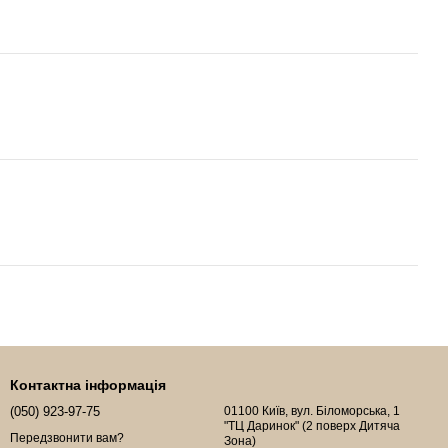
Контактна інформація
(050) 923-97-75
01100 Київ, вул. Біломорська, 1
"ТЦ Даринок" (2 поверх Дитяча
Передзвонити вам?
Зона)