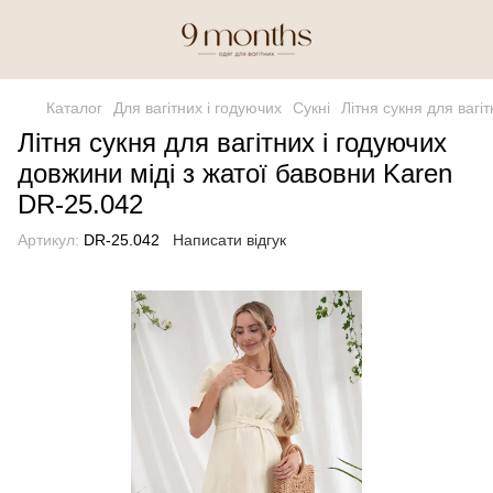
Каталог
Для вагітних і годуючих
Сукні
Літня сукня для вагі
Літня сукня для вагітних і годуючих
довжини міді з жатої бавовни Karen
DR-25.042
Артикул:
DR-25.042
Написати відгук