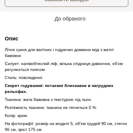
До обраного
Опис
Літня сукня для вагітних і годуючих довжини міді з жатої
бавовни.
Силует: напівобтислий ліф, вільна спідниця-дзвіночок, об'єм
регулюється поясом.
Стиль: повсякденні.
Секрет годування: потаємні блискавки в нагрудних
рельєфах.
Тканина: жата бавовна з текстурою під льон.
Розтяжність тканини: тканина не тягнеться 0 %.
Колір: крем.
На фотографії: розмір на моделі S, об'єм грудей 90 см, стегон
96 см, зріст 175 см.