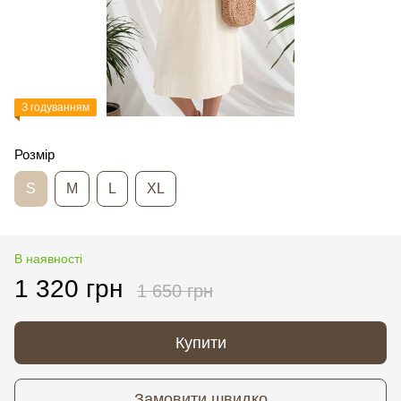
З годуванням
Розмір
S
M
L
XL
В наявності
1 320 грн
1 650 грн
Купити
Замовити швидко