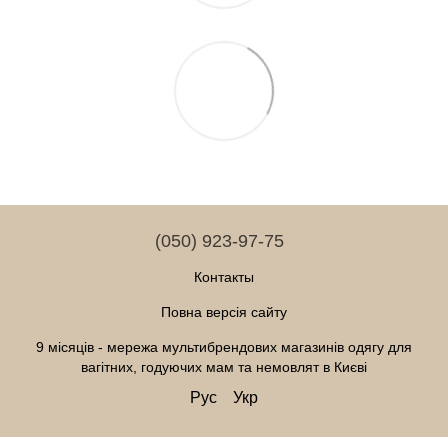
(050) 923-97-75
Контакты
Повна версія сайту
9 місяців - мережа мультибрендових магазинів одягу для
вагітних, годуючих мам та немовлят в Києві
Рус
Укр