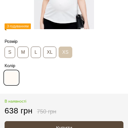
З годуванням
Розмір
S
M
L
XL
XS
Колір
В наявності
638 грн
750 грн
Купити