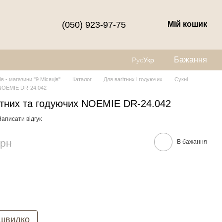
(050) 923-97-75
Мій кошик
Бажання
Рус
Укр
їв - магазини "9 Місяців"
Каталог
Для вагітних і годуючих
Сукні
х NOEMIE DR-24.042
ітних та годуючих NOEMIE DR-24.042
аписати відгук
грн
В бажання
 швидко