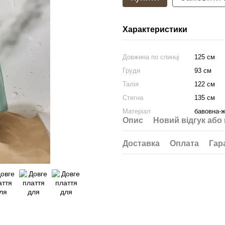
Характеристики
Довжина по спинці
125 см
Груди
93 см
Талія
122 см
Стегна
135 см
Матеріал
бавовна-ж
Опис
Новий відгук або
Доставка
Оплата
Гар