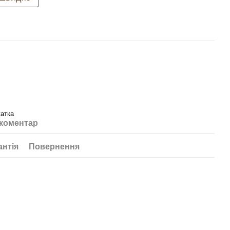
атка
 коментар
антія
Повернення