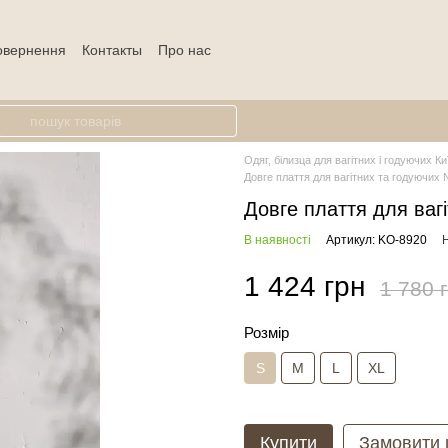
повернення
Контакты
Про нас
Одяг, білизца для вагітних і годуючих Ки
Довге плаття для вагітних та годуючи
Довге плаття для ваг
В наявності
Артикул: KO-8920
Н
1 424 грн
1 780 
Розмір
S
M
L
XL
Купити
Замовити