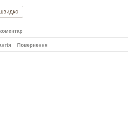
 швидко
 коментар
антія
Повернення