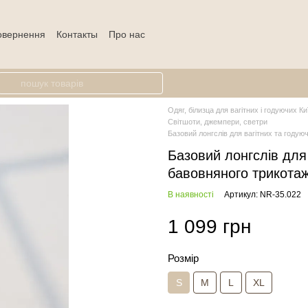
повернення
Контакты
Про нас
Одяг, білизца для вагітних і годуючих Ки
Світшоти, джемпери, светри
Базовий лонгслів для вагітних та годую
Базовий лонгслів для 
бавовняного трикотаж
В наявності
Артикул: NR-35.022
1 099 грн
Розмір
S
M
L
XL