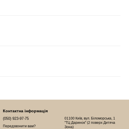
Контактна інформація
(050) 923-97-75
01100 Київ, вул. Біломорська, 1
"ТЦ Даринок" (2 поверх Дитяча
Передзвонити вам?
Зона)