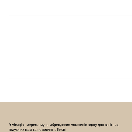
9 місяців - мережа мультибрендових магазинів одягу для вагітних,
годуючих мам та немовлят в Києві