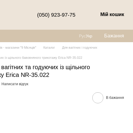
(050) 923-97-75
Мій кошик
Бажання
Рус
Укр
їв - магазини "9 Місяців"
Каталог
Для вагітних і годуючих
чих із щільного бавовняного трикотажу Erica NR-35.022
вагітних та годуючих із щільного
у Erica NR-35.022
Написати відгук
В бажання