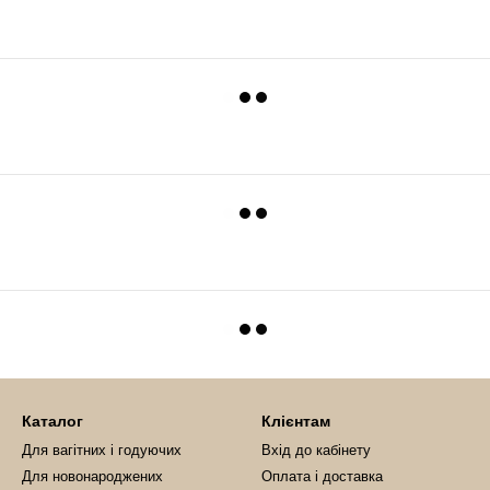
Каталог
Клієнтам
Для вагітних і годуючих
Вхід до кабінету
Для новонароджених
Оплата і доставка