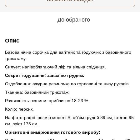
До обраного
Опис
Базова нічна сорочка для вагітних та годуючих з бавовняного
трикотажу.
Силует: напівоблягаючий ліф та вільна спідниця.
Секрет годування: запа́х по грудям.
Оздоблення: ажурна резиночка по горловині та низу рукавів.
Тканина: бавовняний трикотаж.
Розтяжність тканини: приблизно 18-23 %.
Колір: персик.
На фотографії: розмір моделі S, об'єм грудей 89 см, стегон 95
см, зріст 175 см.
Орієнтовні вимірювання готового виробу: