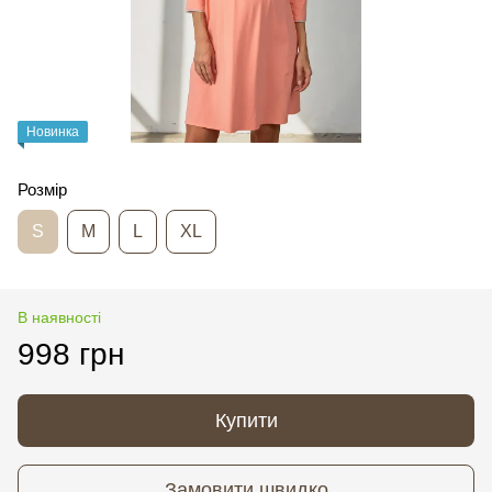
Новинка
Розмір
S
M
L
XL
В наявності
998 грн
Купити
Замовити швидко