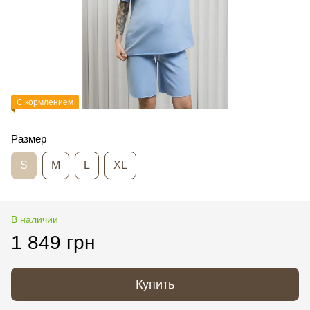
С кормлением
Размер
S
M
L
XL
В наличии
1 849 грн
Купить