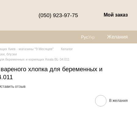
(050) 923-97-75
Мой заказ
Желания
Рус
Укр
щих Киев - магазины "9 Месяцев"
Каталог
ки, блузки
для беременных и кормящих Keala BL-34.011
 вареного хлопка для беременных и
4.011
ставить отзыв
В желания