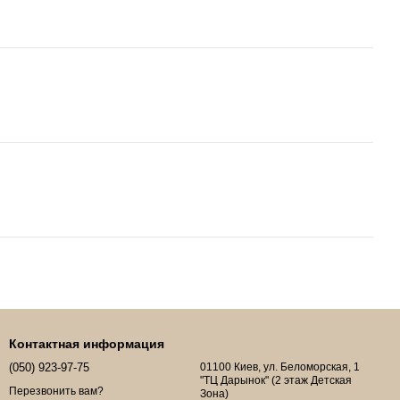
Контактная информация
(050) 923-97-75
01100 Киев, ул. Беломорская, 1
"ТЦ Дарынок" (2 этаж Детская
Перезвонить вам?
Зона)