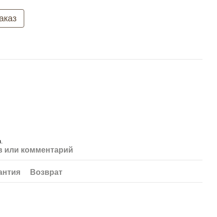
аказ
.
 или комментарий
антия
Возврат