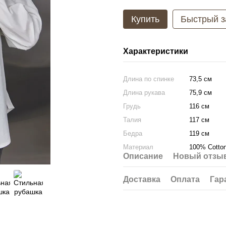
Купить
Быстрый з
Характеристики
Длина по спинке
73,5 см
Длина рукава
75,9 см
Грудь
116 см
Талия
117 см
Бедра
119 см
Материал
100% Cotton
Описание
Новый отзыв
Доставка
Оплата
Гар