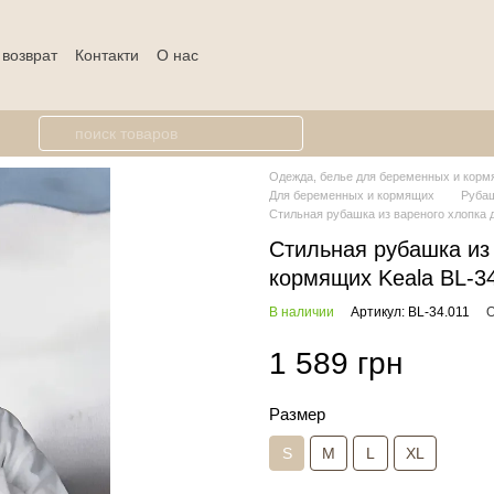
 возврат
Контакти
О нас
Одежда, белье для беременных и кормя
Для беременных и кормящих
Рубаш
Стильная рубашка из вареного хлопка 
Стильная рубашка из
кормящих Keala BL-3
В наличии
Артикул: BL-34.011
О
1 589 грн
Размер
S
M
L
XL