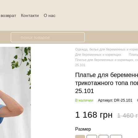
 возврат
Контакти
О нас
Одежда, белье для беременных и кормя
Для беременных и кормящих
Плат
Платье для беременных и кормящих, со
25.101
Платье для беременн
трикотажного топа по
25.101
В наличии
Артикул: DR-25.101
1 168 грн
1 460 
Размер