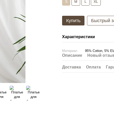
S
M
L
XL
Купить
Быстрый з
Характеристики
Материал
95% Cotton, 5% Ela
Описание
Новый отзыв
Доставка
Оплата
Гар