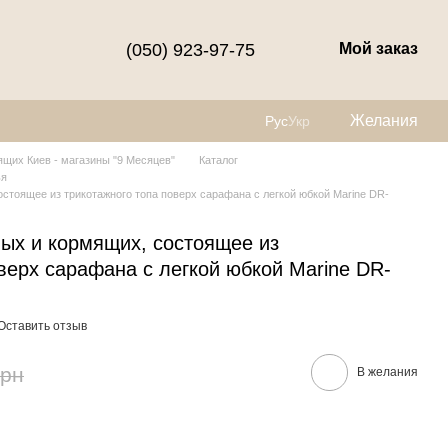
(050) 923-97-75
Мой заказ
Желания
Рус
Укр
щих Киев - магазины "9 Месяцев"
Каталог
ья
стоящее из трикотажного топа поверх сарафана с легкой юбкой Marine DR-
ых и кормящих, состоящее из
верх сарафана с легкой юбкой Marine DR-
Оставить отзыв
грн
В желания