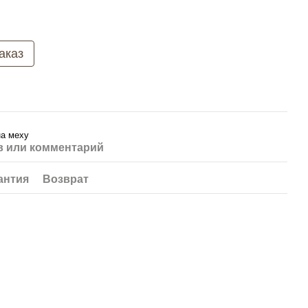
аказ
на меху
 или комментарий
антия
Возврат