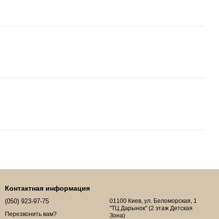
Контактная информация
(050) 923-97-75
01100 Киев, ул. Беломорская, 1
"ТЦ Дарынок" (2 этаж Детская
Перезвонить вам?
Зона)