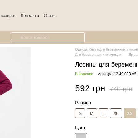
 возврат
Контакти
О нас
Одежда, белье для беременных и кормя
Для беременных и кормящих
Брюки
Лосины для беремен
В наличии
Артикул: 12.49.033-xS
592 грн
740 грн
Размер
S
M
L
XL
XS
Цвет