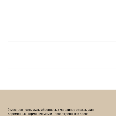
9 месяцев - сеть мультибрендовых магазинов одежды для
беременных, кормящих мам и новорожденных в Киеве