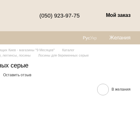
(050) 923-97-75
Мой заказ
Желания
Рус
Укр
щих Киев - магазины "9 Месяцев"
Каталог
, леггинсы, лосины
Лосины для беременных серые
ных серые
Оставить отзыв
В желания