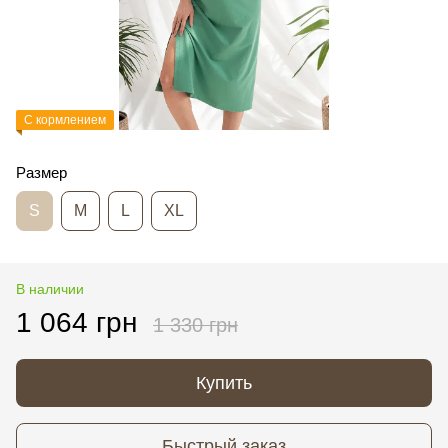
С кормлением
Размер
S
M
L
XL
В наличии
1 064 грн
1 330 грн
Купить
Быстрый заказ